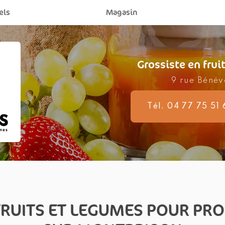
els
Magasin
Profess
Magasi
Grossiste en fru
9 rue Béné
Tél. 04 77 75 51 
FRUITS ET LEGUMES POUR PR