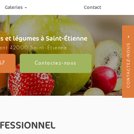
Galeries
Contact
ionnels
n
its et légumes
à Saint-Étienne
CONTACTEZ-NOUS
vent
42000 Saint-Étienne
67
Contactez-
nous
04 77
OFESSIONNEL