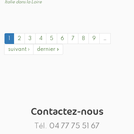
Italie dans la Loire
1
2
3
4
5
6
7
8
9
…
suivant ›
dernier »
Contactez-nous
Tél.
04 77 75 51 67