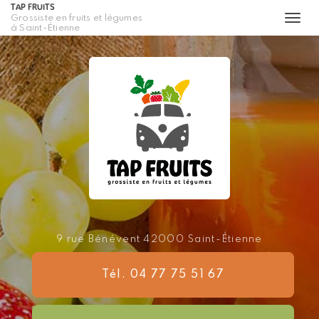
TAP FRUITS
Grossiste en fruits et légumes
Togg
à Saint-Étienne
navi
Aller
au
contenu
principal
9 rue Bénévent
42000 Saint-Étienne
Tél. 04 77 75 51 67