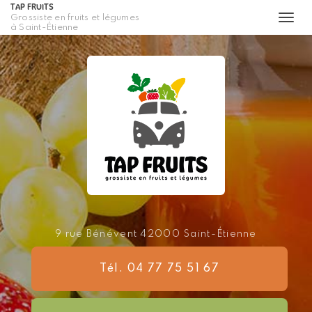
TAP FRUITS
Grossiste en fruits et légumes
Togg
à Saint-Étienne
navi
Aller
au
contenu
principal
9 rue Bénévent
42000 Saint-Étienne
Tél. 04 77 75 51 67