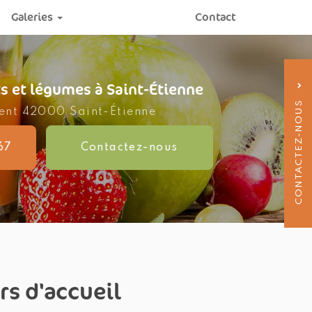
Galeries
Contact
ionnels
n
its et légumes
à Saint-Étienne
CONTACTEZ-NOUS
vent
42000 Saint-Étienne
67
Contactez-
nous
04 77
rs d'accueil