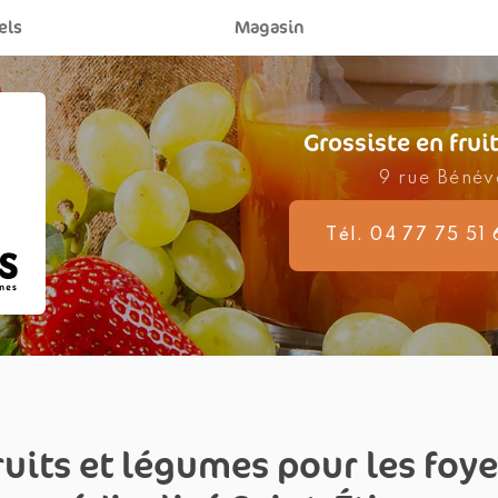
els
Magasin
Profess
Magasi
Grossiste en fru
9 rue Béné
Tél. 04 77 75 51 
ruits et légumes pour les foye