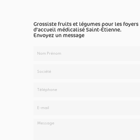
Grossiste fruits et légumes pour les foyers
d'accueil médicalisé Saint-Étienne.
Envoyez un message
Nom
&
Prénom
Société
*
:
Téléphone
E-
mail
*