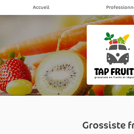
Aller
Accueil
Professionn
au
contenu
principal
Grossiste f