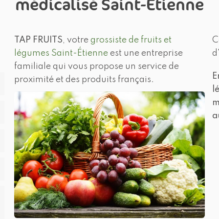
médicalisé Saint-Étienne
TAP FRUITS
, votre
grossiste de fruits et
C
légumes Saint-Étienne
est une entreprise
d
familiale qui vous propose un service de
E
proximité et des produits français.
l
m
a