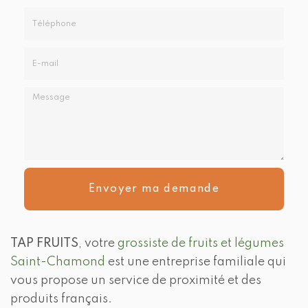
Prénom
Société
*
:
Téléphone
E-
mail
*
Message
:
Envoyer ma demande
*
TAP FRUITS
, votre
grossiste de fruits et légumes
Saint-Chamond
est une entreprise familiale qui
vous propose un service de proximité et des
produits français.