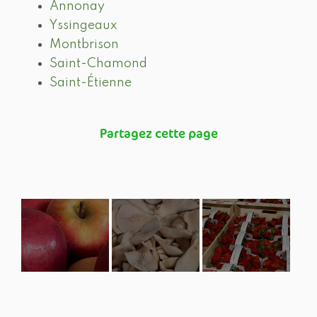
Annonay
Yssingeaux
Montbrison
Saint-Chamond
Saint-Étienne
Vente et
LIVRAISON
Vente et
livraison
FRUITS ET
livraison de