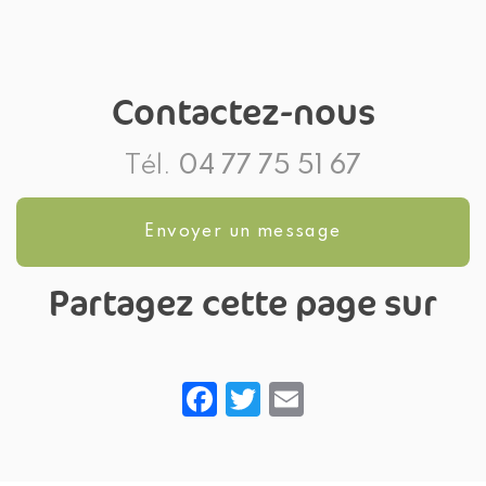
de pommes rouges
LEGUMES
fraise sur
Royal Gala
POUR
Saint-Etienne
sur Saint-
PROFESSIONNEL
Etienne
SUR FIRMINY
Contactez-nous
Tél.
04 77 75 51 67
Envoyer un message
Partagez cette page sur
Facebook
Twitter
Email