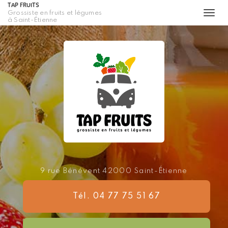
TAP FRUITS
Grossiste en fruits et légumes
Togg
à Saint-Étienne
navi
Aller
au
contenu
principal
9 rue Bénévent
42000 Saint-Étienne
Tél. 04 77 75 51 67